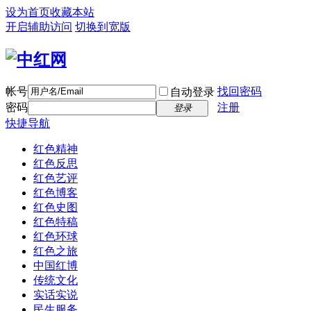
设为首页
收藏本站
开启辅助访问
切换到宽版
帐号
找回密码
自动登录
密码
注册
登录
快捷导航
红色精神
红色反思
红色艺评
红色博客
红色史图
红色特稿
红色环球
红色之旅
中国红博
传统文化
实话实说
民生服务