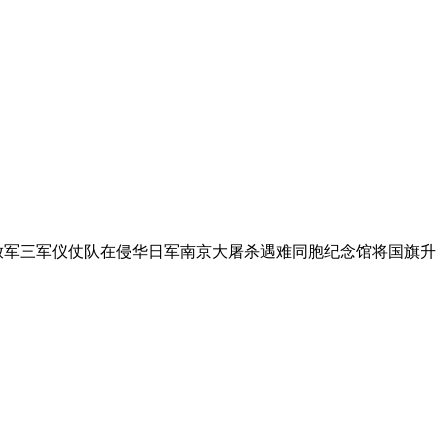
放军三军仪仗队在侵华日军南京大屠杀遇难同胞纪念馆将国旗升