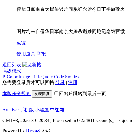
侵华日军南京大屠杀遇难同胞纪念馆今日下半旗致哀
图片均来自侵华日军南京大屠杀遇难同胞纪念馆官微
回复
使用道具
举报
返回列表
高级模式
B
Color
Image
Link
Quote
Code
Smilies
您需要登录后才可以回帖
登录
|
注册
本版积分规则
回帖后跳转到最后一页
发表回复
Archiver
|
手机版
|
小黑屋
|
中红网
GMT+8, 2026-8-6 20:33
, Processed in 0.224811 second(s), 17 querie
Powered by
Discuz!
X3.4