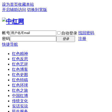
设为首页
收藏本站
开启辅助访问
切换到宽版
帐号
找回密码
自动登录
密码
注册
登录
快捷导航
红色精神
红色反思
红色艺评
红色博客
红色史图
红色特稿
红色环球
红色之旅
中国红博
传统文化
实话实说
民生服务