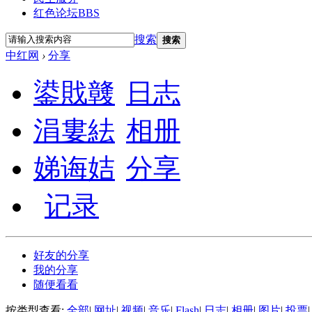
红色论坛
BBS
搜索
搜索
中红网
›
分享
鍙戝竷
日志
涓婁紶
相册
娣诲姞
分享
记录
好友的分享
我的分享
随便看看
按类型查看:
全部
|
网址
|
视频
|
音乐
|
Flash
|
日志
|
相册
|
图片
|
投票
|