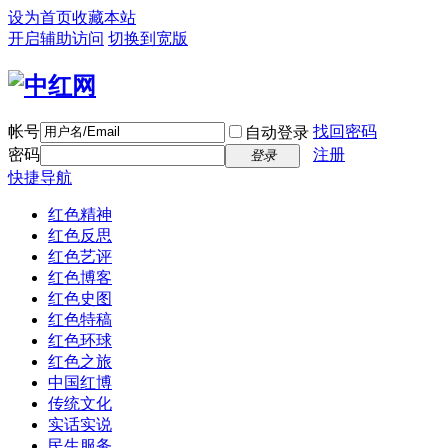
设为首页
收藏本站
开启辅助访问
切换到宽版
帐号
找回密码
自动登录
密码
注册
登录
快捷导航
红色精神
红色反思
红色艺评
红色博客
红色史图
红色特稿
红色环球
红色之旅
中国红博
传统文化
实话实说
民生服务