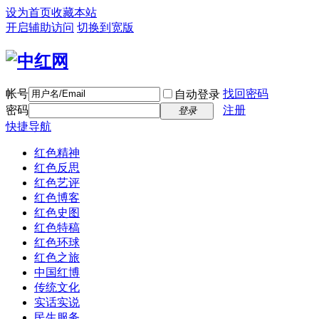
设为首页
收藏本站
开启辅助访问
切换到宽版
帐号
找回密码
自动登录
密码
注册
登录
快捷导航
红色精神
红色反思
红色艺评
红色博客
红色史图
红色特稿
红色环球
红色之旅
中国红博
传统文化
实话实说
民生服务